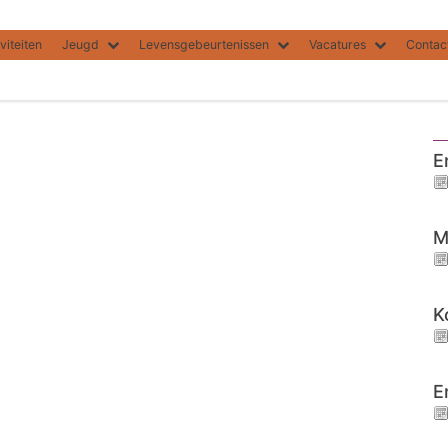
viteiten
Jeugd
Levensgebeurtenissen
Vacatures
Contac
E
M
K
E