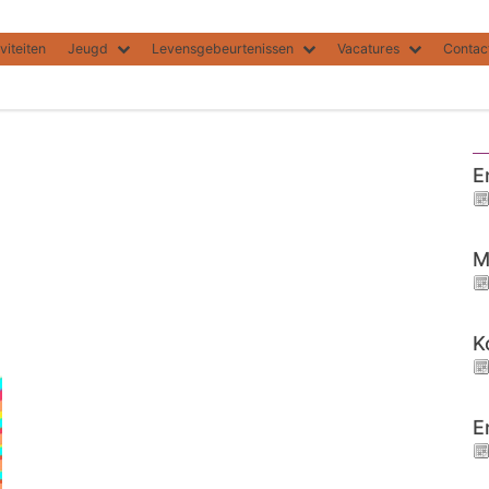
viteiten
Jeugd
Levensgebeurtenissen
Vacatures
Contac
E
M
K
E