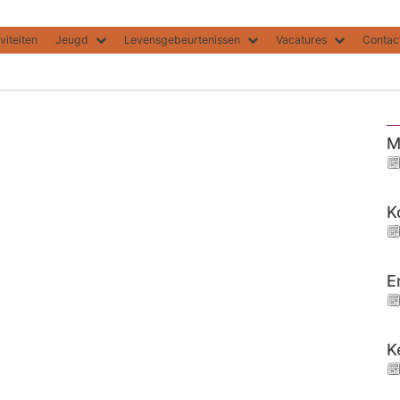
viteiten
Jeugd
Levensgebeurtenissen
Vacatures
Contac
M
K
E
K