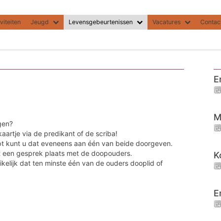
viteiten
Jeugd
Levensgebeurtenissen
Vacatures
Contac
E
M
egen?
artje via de predikant of de scriba!
opt kunt u dat eveneens aan één van beide doorgeven.
t een gesprek plaats met de doopouders.
K
kelijk dat ten minste één van de ouders dooplid of
E