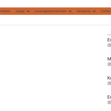
viteiten
Jeugd
Levensgebeurtenissen
Vacatures
Contac
E
M
K
E