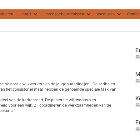
viteiten
Jeugd
Levensgebeurtenissen
Vacatures
Contac
E
M
, de pastorale wijkwerkers en de jeugdouderling(en). De scriba en
 van het consistorie) maar hebben de genoemde speciale taak van
K
rdeel van de kerkenraad. De pastorale wijkwerkers en
heid voor een wijk. Zij coördineren de werkzaamheden van de
oeken af.
E