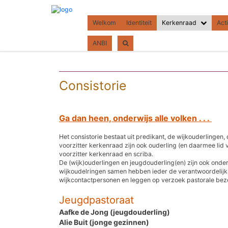
Welkom
Identiteit
Kerkenraad
Acti
ANBI
Consistorie
Ga dan heen, onderwijs alle volken . . .
Het consistorie bestaat uit predikant, de wijkouderlingen
voorzitter kerkenraad zijn ook ouderling (en daarmee lid
voorzitter kerkenraad en scriba.
De (wijk)ouderlingen en jeugdouderling(en) zijn ook onde
wijkoudelringen samen hebben ieder de verantwoordelijk
wijkcontactpersonen en leggen op verzoek pastorale bez
Jeugdpastoraat
Aafke de Jong (jeugdouderling)
Alie Buit (jonge gezinnen)